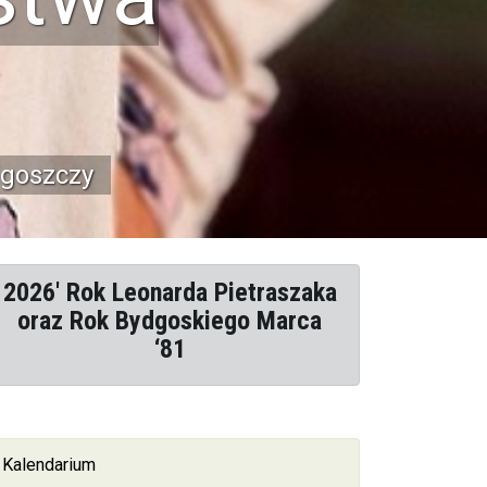
as
ania oraz możliwość
osferze!
2026' Rok Leonarda Pietraszaka
oraz Rok Bydgoskiego Marca
‘81
Kalendarium