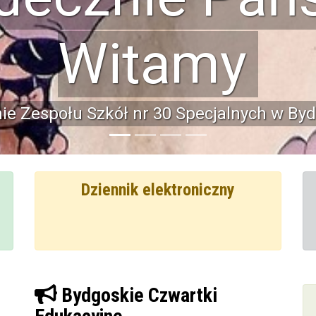
rzyjdź do n
z zapewnić dziecku właściwy poziom naucz
ia zainteresowań, w miłej i rodzinnej atm
Dziennik elektroniczny
Bydgoskie Czwartki